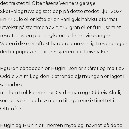
det fraktet til Oftenåsens Venners garasje i
Skotvoldgruva og satt opp på dette stedet 1.juli 2024.
En rirkule eller kåte er en vanligvis halvkuleformet
utvekst på stammen av bjerk, gran eller furu, som et
resultat av en plantesykdom eller et virusangrep.
Veden i disse er oftest hardere enn vanlig treverk, og er
derfor populære for treskjærere og knivmakere.
Figuren på toppen er Hugin. Den er skåret og malt av
Oddleiv Almli, og den klatrende bjørnungen er laget i
samarbeid
mellom trollkarene Tor-Odd Elnan og Oddleiv Almli,
som også er opphavsmenn til figurene i stinettet i
Oftenåsen.
Hugin og Munin er i norrøn mytologi navnet på de to