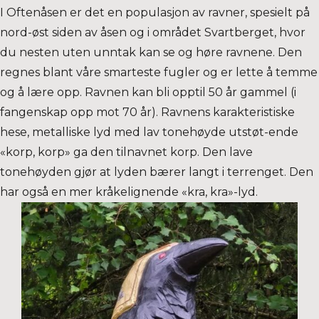
I Oftenåsen er det en populasjon av ravner, spesielt på
nord-øst siden av åsen og i området Svartberget, hvor
du nesten uten unntak kan se og høre ravnene. Den
regnes blant våre smarteste fugler og er lette å temme
og å lære opp. Ravnen kan bli opptil 50 år gammel (i
fangenskap opp mot 70 år). Ravnens karakteristiske
hese, metalliske lyd med lav tonehøyde utstøt-ende
«korp, korp» ga den tilnavnet korp. Den lave
tonehøyden gjør at lyden bærer langt i terrenget. Den
har også en mer kråkelignende «kra, kra»-lyd.