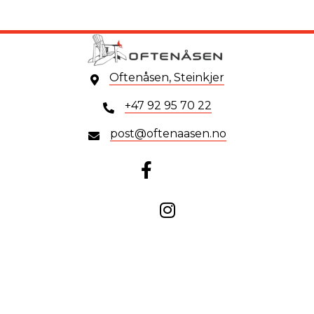
Oftenåsen, Steinkjer
+47 92 95 70 22
post@oftenaasen.no