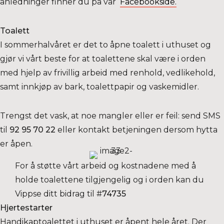
anledninger finner du på vår
Facebookside.
Toalett
I sommerhalvåret er det to åpne toalett i uthuset og
gjør vi vårt beste for at toalettene skal være i orden
med hjelp av frivillig arbeid med renhold, vedlikehold,
samt innkjøp av bark, toalettpapir og vaskemidler.
Trengst det vask, at noe mangler eller er feil: send SMS
til
92 95 70 22
eller kontakt betjeningen dersom hytta
er åpen.
For å støtte vårt arbeid og kostnadene med å
holde toalettene tilgjengelig og i orden kan du
Vippse
ditt
bidrag til #
74735
Hjertestarter
Handikaptoalettet i uthuset er åpent hele året. Der